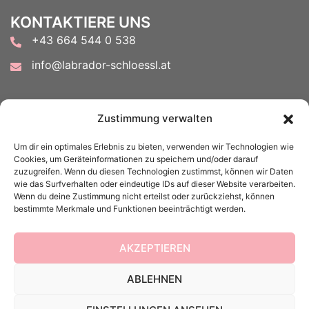
KONTAKTIERE UNS
+43 664 544 0 538
info@labrador-schloessl.at
FOLGE UNS AUF
Zustimmung verwalten
Um dir ein optimales Erlebnis zu bieten, verwenden wir Technologien wie
Cookies, um Geräteinformationen zu speichern und/oder darauf
zuzugreifen. Wenn du diesen Technologien zustimmst, können wir Daten
wie das Surfverhalten oder eindeutige IDs auf dieser Website verarbeiten.
Wenn du deine Zustimmung nicht erteilst oder zurückziehst, können
ACHTUNG:
bestimmte Merkmale und Funktionen beeinträchtigt werden.
Meine E-Mail-Antworten landen in letzter Zeit leider
vermehrt im Spam...also bitte auch euren Spam-Ordner
AKZEPTIEREN
kontrollieren.
ABLEHNEN