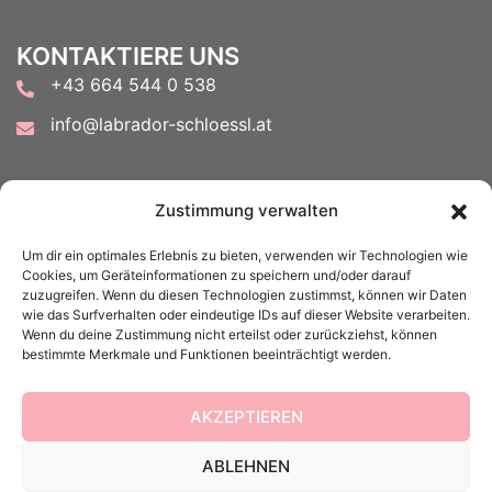
KONTAKTIERE UNS
+43 664 544 0 538
info@labrador-schloessl.at
FOLGE UNS AUF
Zustimmung verwalten
Um dir ein optimales Erlebnis zu bieten, verwenden wir Technologien wie
Cookies, um Geräteinformationen zu speichern und/oder darauf
zuzugreifen. Wenn du diesen Technologien zustimmst, können wir Daten
wie das Surfverhalten oder eindeutige IDs auf dieser Website verarbeiten.
Wenn du deine Zustimmung nicht erteilst oder zurückziehst, können
ACHTUNG:
bestimmte Merkmale und Funktionen beeinträchtigt werden.
Meine E-Mail-Antworten landen in letzter Zeit leider
vermehrt im Spam...also bitte auch euren Spam-Ordner
AKZEPTIEREN
kontrollieren.
ABLEHNEN