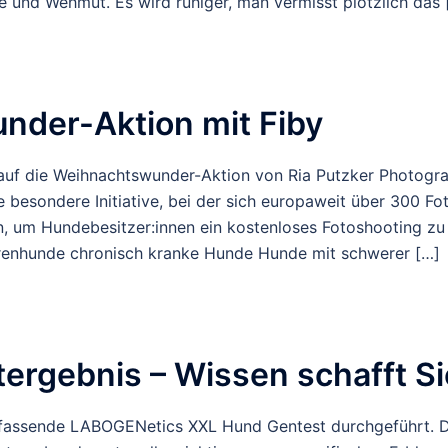
 und Wehmut. Es wird ruhiger, man vermisst plötzlich das 
der-Aktion mit Fiby
 auf die Weihnachtswunder-Aktion von Ria Putzker Photog
e besondere Initiative, bei der sich europaweit über 300 Fo
 um Hundebesitzer:innen ein kostenloses Fotoshooting zu
renhunde chronisch kranke Hunde Hunde mit schwerer […]
tergebnis – Wissen schafft Si
fassende LABOGENetics XXL Hund Gentest durchgeführt. Di