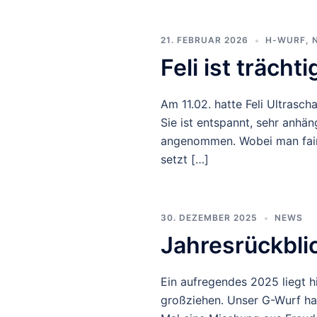
21. FEBRUAR 2026
H-WURF
,
Feli ist trächti
Am 11.02. hatte Feli Ultrascha
Sie ist entspannt, sehr anhä
angenommen. Wobei man fairer
setzt […]
30. DEZEMBER 2025
NEWS
Jahresrückbli
Ein aufregendes 2025 liegt h
großziehen. Unser G-Wurf hat