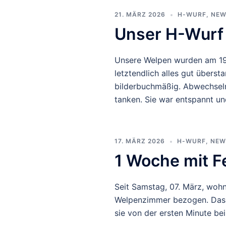
21. MÄRZ 2026
H-WURF
,
NEW
Unser H-Wurf 
Unsere Welpen wurden am 19.
letztendlich alles gut übers
bilderbuchmäßig. Abwechseln
tanken. Sie war entspannt un
17. MÄRZ 2026
H-WURF
,
NEW
1 Woche mit Fe
Seit Samstag, 07. März, wohn
Welpenzimmer bezogen. Das W
sie von der ersten Minute be