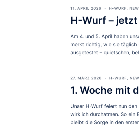
11. APRIL 2026
H-WURF
,
NEW
H-Wurf – jetz
Am 4. und 5. April haben uns
merkt richtig, wie sie täglic
ausgetestet – quietschen, bel
27. MÄRZ 2026
H-WURF
,
NEW
1. Woche mit
Unser H-Wurf feiert nun den
wirklich durchatmen. So ein 
bleibt die Sorge in den erst