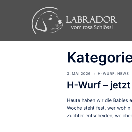
Zum
Inhalt
springen
Kategori
3. MAI 2026
H-WURF
,
NEWS
H-Wurf – jetzt
Heute haben wir die Babies ei
Woche steht fest, wer wohin 
Züchter entscheiden, welcher