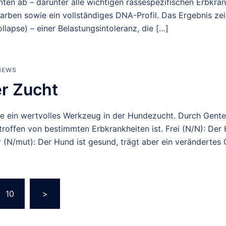
nten ab – darunter alle wichtigen rassespezifischen Erbkra
farben sowie ein vollständiges DNA-Profil. Das Ergebnis zeigt
lapse) – einer Belastungsintoleranz, die […]
NEWS
er Zucht
e ein wertvolles Werkzeug in der Hundezucht. Durch Gentes
troffen von bestimmten Erbkrankheiten ist. Frei (N/N): Der
r (N/mut): Der Hund ist gesund, trägt aber ein verändertes 
erierung
10
>