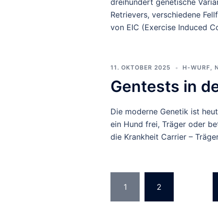
dreihundert genetische Varia
Retrievers, verschiedene Fell
von EIC (Exercise Induced Col
11. OKTOBER 2025
H-WURF
,
Gentests in d
Die moderne Genetik ist heut
ein Hund frei, Träger oder be
die Krankheit Carrier – Träge
Seitennumm
1
2
…
der