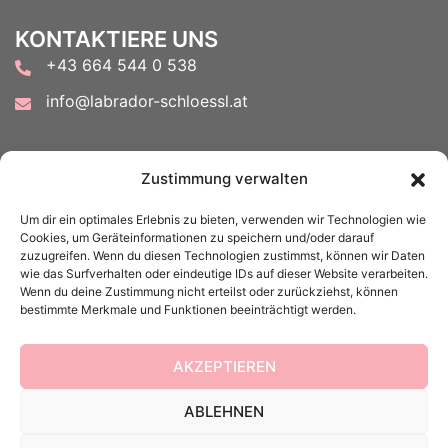
KONTAKTIERE UNS
+43 664 544 0 538
info@labrador-schloessl.at
FOLGE UNS AUF
Zustimmung verwalten
Um dir ein optimales Erlebnis zu bieten, verwenden wir Technologien wie
Cookies, um Geräteinformationen zu speichern und/oder darauf
zuzugreifen. Wenn du diesen Technologien zustimmst, können wir Daten
wie das Surfverhalten oder eindeutige IDs auf dieser Website verarbeiten.
Wenn du deine Zustimmung nicht erteilst oder zurückziehst, können
ACHTUNG:
bestimmte Merkmale und Funktionen beeinträchtigt werden.
Meine E-Mail-Antworten landen in letzter Zeit leider
vermehrt im Spam...also bitte auch euren Spam-Ordner
AKZEPTIEREN
kontrollieren.
ABLEHNEN