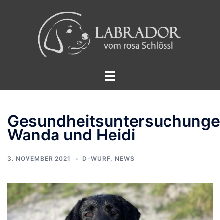
Zum
Inhalt
springen
Menü
umschalten
Gesundheitsuntersuchung
Wanda und Heidi
3. NOVEMBER 2021
D-WURF
,
NEWS