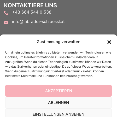
KONTAKTIERE UNS
+43 664 544 0 538
info@labrador-schloessl.at
FOLGE UNS AUF
Zustimmung verwalten
Um dir ein optimales Erlebnis zu bieten, verwenden wir Technologien wie
Cookies, um Geräteinformationen zu speichern und/oder darauf
zuzugreifen. Wenn du diesen Technologien zustimmst, können wir Daten
wie das Surfverhalten oder eindeutige IDs auf dieser Website verarbeiten.
Wenn du deine Zustimmung nicht erteilst oder zurückziehst, können
ACHTUNG:
bestimmte Merkmale und Funktionen beeinträchtigt werden.
Meine E-Mail-Antworten landen in letzter Zeit leider
vermehrt im Spam...also bitte auch euren Spam-Ordner
AKZEPTIEREN
kontrollieren.
ABLEHNEN
EINSTELLUNGEN ANSEHEN